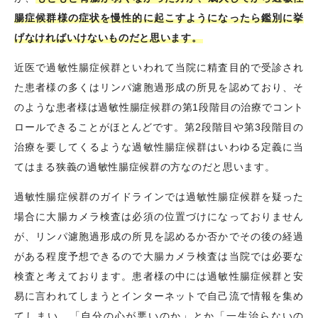
腸症候群様の症状を慢性的に起こすようになったら鑑別に挙
げなければいけないものだと思います。
近医で過敏性腸症候群といわれて当院に精査目的で受診され
た患者様の多くはリンパ濾胞過形成の所見を認めており、そ
のような患者様は過敏性腸症候群の第1段階目の治療でコント
ロールできることがほとんどです。第2段階目や第3段階目の
治療を要してくるような過敏性腸症候群はいわゆる定義に当
てはまる狭義の過敏性腸症候群の方なのだと思います。
過敏性腸症候群のガイドラインでは過敏性腸症候群を疑った
場合に大腸カメラ検査は必須の位置づけになっておりません
が、リンパ濾胞過形成の所見を認めるか否かでその後の経過
がある程度予想できるので大腸カメラ検査は当院では必要な
検査と考えております。患者様の中には過敏性腸症候群と安
易に言われてしまうとインターネットで自己流で情報を集め
てしまい、「自分の心が悪いのか」とか「一生治らないの