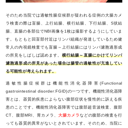
そのため当院では過敏性腸症候群が疑われる症例の大腸カメ
ラ検査の際は盲腸、上行結腸、横行結腸、下行結腸、S状結
腸、直腸の各部位でNBI画像を1枚は撮影するようにしていま
す。もともと回盲部付近はリンパ組織が発達しているため健
常人の内視鏡検査でも盲腸～上行結腸にはリンパ濾胞過形成
の所見をしばしば認めます。
横行結腸～直腸にかけてリンパ
濾胞過形成の所見があった場合は腸管の過敏性が亢進してい
る可能性が考えられます。
過敏性腸症候群は機能性消化器障害(Functional
gastrointestinal disorder:FGID)の一つです。機能性消化器障
害とは、器質的疾患によらない腹部症状を慢性的に訴える疾
患のことです。機能性消化器障害では腹部超音波検査、腹部
CT、腹部MRI、胃カメラ、
大腸カメラ
などの腹部の検査を行
っても器質的異常がないとされています。そのため、当院に