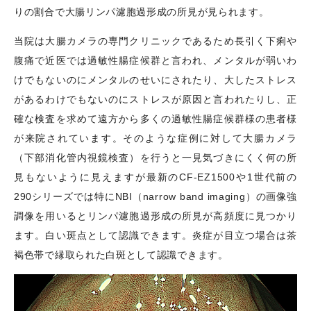
りの割合で大腸リンパ濾胞過形成の所見が見られます。
当院は大腸カメラの専門クリニックであるため長引く下痢や
腹痛で近医では過敏性腸症候群と言われ、メンタルが弱いわ
けでもないのにメンタルのせいにされたり、大したストレス
があるわけでもないのにストレスが原因と言われたりし、正
確な検査を求めて遠方から多くの過敏性腸症候群様の患者様
が来院されています。そのような症例に対して大腸カメラ
（下部消化管内視鏡検査）を行うと一見気づきにくく何の所
見もないように見えますが最新のCF-EZ1500や1世代前の
290シリーズでは特にNBI（narrow band imaging）の画像強
調像を用いるとリンパ濾胞過形成の所見が高頻度に見つかり
ます。白い斑点として認識できます。炎症が目立つ場合は茶
褐色帯で縁取られた白斑として認識できます。