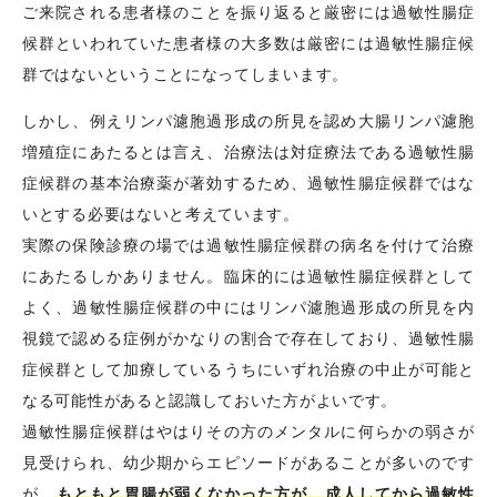
ご来院される患者様のことを振り返ると厳密には過敏性腸症
候群といわれていた患者様の大多数は厳密には過敏性腸症候
群ではないということになってしまいます。
しかし、例えリンパ濾胞過形成の所見を認め大腸リンパ濾胞
増殖症にあたるとは言え、治療法は対症療法である過敏性腸
症候群の基本治療薬が著効するため、過敏性腸症候群ではな
いとする必要はないと考えています。
実際の保険診療の場では過敏性腸症候群の病名を付けて治療
にあたるしかありません。臨床的には過敏性腸症候群として
よく、過敏性腸症候群の中にはリンパ濾胞過形成の所見を内
視鏡で認める症例がかなりの割合で存在しており、過敏性腸
症候群として加療しているうちにいずれ治療の中止が可能と
なる可能性があると認識しておいた方がよいです。
過敏性腸症候群はやはりその方のメンタルに何らかの弱さが
見受けられ、幼少期からエピソードがあることが多いのです
が、
もともと胃腸が弱くなかった方が、成人してから過敏性