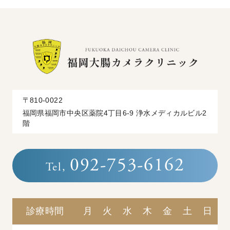
〒810-0022
福岡県福岡市中央区薬院4丁目6-9 浄水メディカルビル2
階
092-753-6162
Tel,
診療時間
月
火
水
木
金
土
日