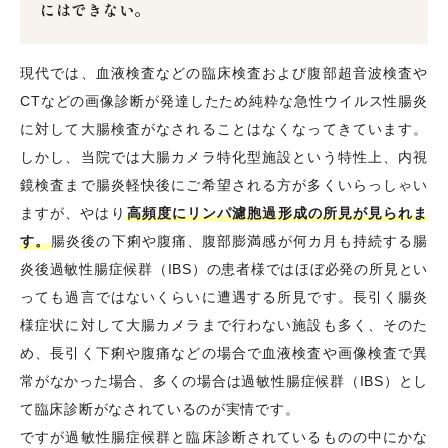
にはできない。
現代では、血液検査などの臨床検査および腹部超音波検査や
CTなどの画像診断が発達したため純粋な急性ウイルス性腸炎
に対して大腸検査がなされることはなくなってきています。
しかし、当院では大腸カメラ特化型施設という特性上、内視
鏡検査まで腸炎軽快後にご希望される方が多くいらっしゃい
ますが、やはり
高頻度にリンパ濾胞過形成の所見が見られま
す。
腸炎後の下痢や腹痛、腹部膨満感が何カ月も持続する腸
炎後過敏性腸症候群（IBS）の患者様ではほぼ必発の所見とい
っても過言ではないくらいに遭遇する所見です。長引く腸炎
様症状に対して大腸カメラまで行わない施設も多く、そのた
め、長引く下痢や腹痛などの場合で血液検査や画像検査で異
常がなかった場合、多くの場合は過敏性腸症候群（IBS）とし
て臨床診断がなされているのが実情です。
ですが過敏性腸症候群と臨床診断されているものの中にかな