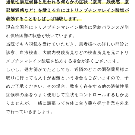
過敏性腸症候群と思われる何らかの症状（腹痛、残便感、腹
部膨満感など）を訴える方にはトリメブチンマレイン酸塩が
著効することをしばしば経験します。
現在全国的にトリメブチンマレイン酸塩は需給バランスが崩
れ供給困難の状態が続いています。
当院でも内視鏡を受けていただき、患者様への詳しい問診と
診察、血液検査、大腸内視鏡所見などの検査所見を元にトリ
メブチンマレイン酸塩を処方する場合が多くございます。
しかし、処方箋がでたとしても、近隣のどこの調剤薬局様に
取りに行っても入手が困難という場合もございますので、予
めご了承ください。その場合、数多く存在する他の過敏性腸
症候群の薬をうまく使用して症状をコントロールするしかあ
りませんが、一緒に頑張ってお体に合う薬を探す作業を外来
で行っていきましょう。