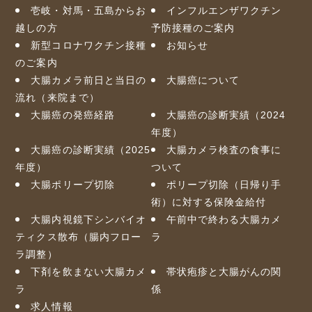
壱岐・対馬・五島からお
インフルエンザワクチン
越しの方
予防接種のご案内
新型コロナワクチン接種
お知らせ
のご案内
大腸カメラ前日と当日の
大腸癌について
流れ（来院まで）
大腸癌の発癌経路
大腸癌の診断実績（2024
年度）
大腸癌の診断実績（2025
大腸カメラ検査の食事に
年度）
ついて
大腸ポリープ切除
ポリープ切除（日帰り手
術）に対する保険金給付
大腸内視鏡下シンバイオ
午前中で終わる大腸カメ
ティクス散布（腸内フロー
ラ
ラ調整）
下剤を飲まない大腸カメ
帯状疱疹と大腸がんの関
ラ
係
求人情報