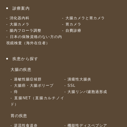
診療案内
消化器内科
大腸カメラと胃カメラ
大腸カメラ
胃カメラ
腸内フローラ調整
自費診療
日本の保険資格のない方の内
視鏡検査（海外在住者）
疾患から探す
大腸の疾患
過敏性腸症候群
潰瘍性大腸炎
大腸癌・大腸ポリープ
SSL
痔
大腸リンパ濾胞過形成
直腸NET（直腸カルチノイ
ド）
胃の疾患
逆流性食道炎
機能性ディスペプシア