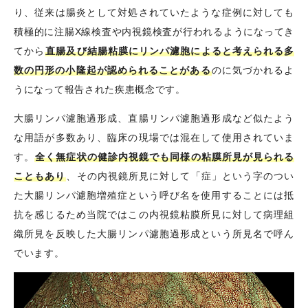
り、従来は腸炎として対処されていたような症例に対しても
積極的に注腸X線検査や内視鏡検査が行われるようになってき
てから
直腸及び結腸粘膜にリンパ濾胞によると考えられる多
数の円形の小隆起が認められることがある
のに気づかれるよ
うになって報告された疾患概念です。
大腸リンパ濾胞過形成、直腸リンパ濾胞過形成など似たよう
な用語が多数あり、臨床の現場では混在して使用されていま
す。
全く無症状の健診内視鏡でも同様の粘膜所見が見られる
こともあり
、その内視鏡所見に対して「症」という字のつい
た大腸リンパ濾胞増殖症という呼び名を使用することには抵
抗を感じるため当院ではこの内視鏡粘膜所見に対して病理組
織所見を反映した大腸リンパ濾胞過形成という所見名で呼ん
でいます。