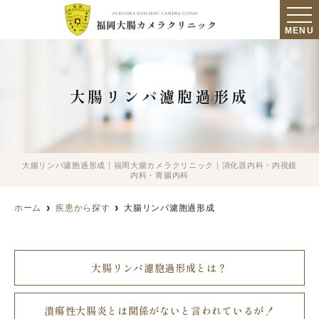
MENU
大腸リンパ濾胞過形成
大腸リンパ濾胞過形成｜福岡大腸カメラクリニック｜消化器内科・内視鏡
内科・胃腸内科
ホーム
疾患から探す
大腸リンパ濾胞過形成
大腸リンパ濾胞過形成とは？
潰瘍性大腸炎とは関係がないと言われているが！