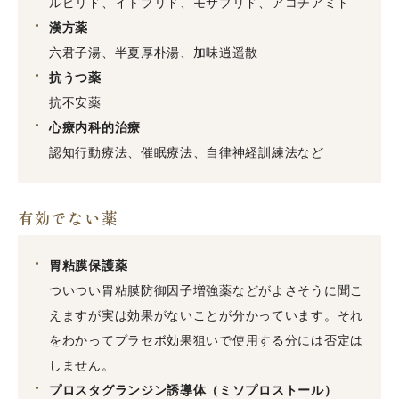
ルピリド、イトプリド、モサプリド、アコチアミド
漢方薬
六君子湯、半夏厚朴湯、加味逍遥散
抗うつ薬
抗不安薬
心療内科的治療
認知行動療法、催眠療法、自律神経訓練法など
有効でない薬
胃粘膜保護薬
ついつい胃粘膜防御因子増強薬などがよさそうに聞こ
えますが実は効果がないことが分かっています。それ
をわかってプラセボ効果狙いで使用する分には否定は
しません。
プロスタグランジン誘導体（ミソプロストール）