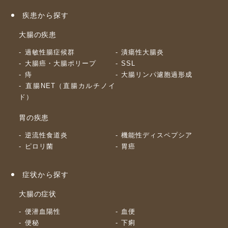
疾患から探す
大腸の疾患
過敏性腸症候群
潰瘍性大腸炎
大腸癌・大腸ポリープ
SSL
痔
大腸リンパ濾胞過形成
直腸NET（直腸カルチノイ
ド）
胃の疾患
逆流性食道炎
機能性ディスペプシア
ピロリ菌
胃癌
症状から探す
大腸の症状
便潜血陽性
血便
便秘
下痢