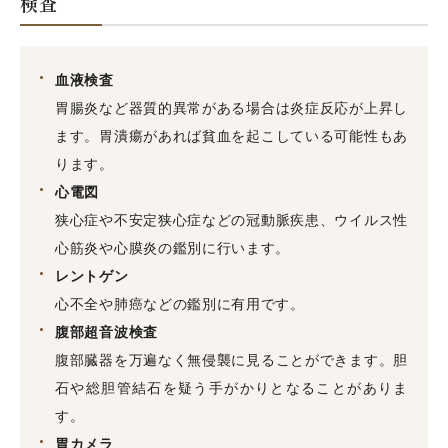
検査
血液検査
胃腸炎など器質的異常がある場合は炎症反応が上昇し
ます。胃潰瘍があれば貧血を起こしている可能性もあ
ります。
心電図
狭心症や不安定狭心症などの冠動脈疾患、ウイルス性
心筋炎や心膜炎の鑑別に行います。
レントゲン
心不全や肺癌などの鑑別に有用です。
腹部超音波検査
腹部臓器を万遍なく無侵襲に見ることができます。胆
石や総胆管結石を疑う手がかりとなることがありま
す。
胃カメラ