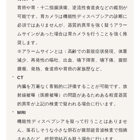
胃癌や胃・十二指腸潰瘍、逆流性食道炎などの鑑別が
可能です。胃カメラは機能性ディスペプシアの診断に
必須ではありませんが、器質的異常を強く疑うアラー
ムサインがあった場合は胃カメラを行うことを強く推
奨します。
※アラームサインとは：高齢での新規症状発現、体重
減少、再発性の嘔吐、出血、嚥下障害、嚥下痛、腹部
腫瘤、発熱、食道癌や胃癌の家族歴など。
CT
内臓を万遍なく客観的に評価することが可能です。放
射線被曝（医療被曝）の問題があるためある程度器質
的異常が上記の検査で疑われる場合に行います。
MRI
機能性ディスペプシアを疑って行うことはありませ
ん。落石しそうな小さな胆石が腹部超音波検査で指摘
されるなど、総胆管結石を疑う場合に行います。