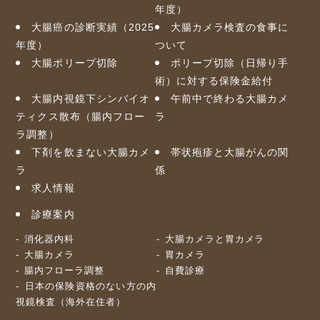
年度）
大腸癌の診断実績（2025
大腸カメラ検査の食事に
年度）
ついて
大腸ポリープ切除
ポリープ切除（日帰り手
術）に対する保険金給付
大腸内視鏡下シンバイオ
午前中で終わる大腸カメ
ティクス散布（腸内フロー
ラ
ラ調整）
下剤を飲まない大腸カメ
帯状疱疹と大腸がんの関
ラ
係
求人情報
診療案内
消化器内科
大腸カメラと胃カメラ
大腸カメラ
胃カメラ
腸内フローラ調整
自費診療
日本の保険資格のない方の内
視鏡検査（海外在住者）