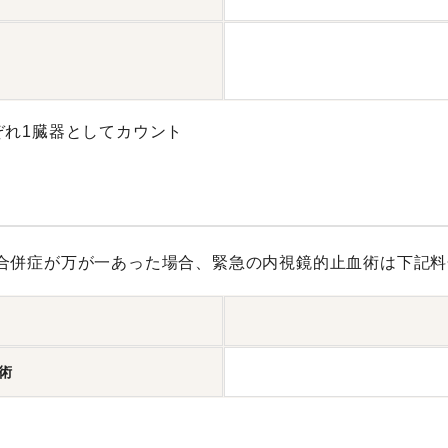
）
ぞれ1臓器としてカウント
合併症が万が一あった場合、緊急の内視鏡的止血術は下記料
術