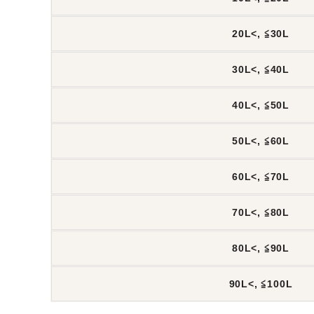
20L<, ≦30L
30L<, ≦40L
40L<, ≦50L
50L<, ≦60L
60L<, ≦70L
70L<, ≦80L
80L<, ≦90L
90L<, ≦100L