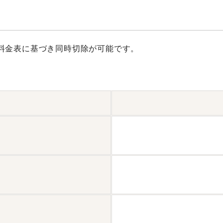
料金表に基づき同時切除が可能です。
）
）
）